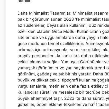
olabilir:
Daha Minimalist Tasarımlar: Minimalist tasarım 
pak bir görünüm sunar. 2023 ’te minimalist tas
az süslemeler, beyaz alan kullanımı, düz renkle
özellikleri olabilir. Gece Modu: Kullanıcıların g
sitelerinde ve uygulamalarda daha yaygın hale gel
gece modunun temel özellikleridir. Animasyonlar
artırmak için animasyonlar ve mikro etkileşimler
arayüz personelleri, kullanıcılara daha etkileşim
çekici olmasını sağlar. Yumuşak Görünümler ve
yumuşak görünümler ve yarı saydamlık trend olabi
görünüm, çağdaş ve şık bir his yaratır. Daha B
büyük ve dikkat çekici tipografi kullanımı çoğala
vurgulamalarla, metinlerin daha fazla etkileyici
Kullanıcılar süratli ve meselesiz bir tecrübe bekl
büyük ehemmiyet taşır. 2023 ’te daha süratli yü
görseller, önbellekleme teknikleri ve hafif tasarı