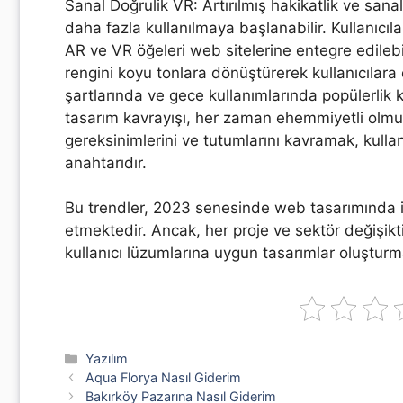
Sanal Doğrulik VR: Artırılmış hakikatlik ve sana
daha fazla kullanılmaya başlanabilir. Kullanıcıl
AR ve VR öğeleri web sitelerine entegre edilebi
rengini koyu tonlara dönüştürerek kullanıcılara 
şartlarında ve gece kullanımlarında popülerlik k
tasarım kavrayışı, her zaman ehemmiyetli olmuş
gereksinimlerini ve tutumlarını kavramak, kullan
anahtarıdır.
Bu trendler, 2023 senesinde web tasarımında il
etmektedir. Ancak, her proje ve sektör değişikt
kullanıcı lüzumlarına uygun tasarımlar oluştur
Kategoriler
Yazılım
Aqua Florya Nasıl Giderim
Bakırköy Pazarına Nasıl Giderim