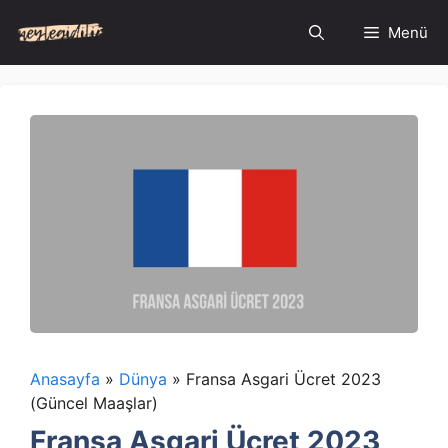
İçeriğe
Menü
atla
Anasayfa
»
Dünya
»
Fransa Asgari Ücret 2023
(Güncel Maaşlar)
Fransa Asgari Ücret 2023