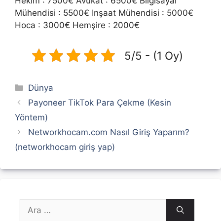
Hekim : 7500€ Avukat : 6500€ Bilgisayar
Mühendisi : 5500€ Inşaat Mühendisi : 5000€
Hoca : 3000€ Hemşire : 2000€
5/5 - (1 Oy)
Kategoriler
Dünya
Payoneer TikTok Para Çekme (Kesin
Yöntem)
Networkhocam.com Nasıl Giriş Yaparım?
(networkhocam giriş yap)
için
ara