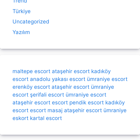
Trend
Türkiye
Uncategorized
Yazılım
maltepe escort
ataşehir escort
kadıköy
escort
anadolu yakası escort
ümraniye escort
erenköy escort
ataşehir escort
ümraniye
escort
şerifali escort
ümraniye escort
ataşehir escort
escort
pendik escort
kadıköy
escort
escort
masaj
ataşehir escort
ümraniye
eskort
kartal escort