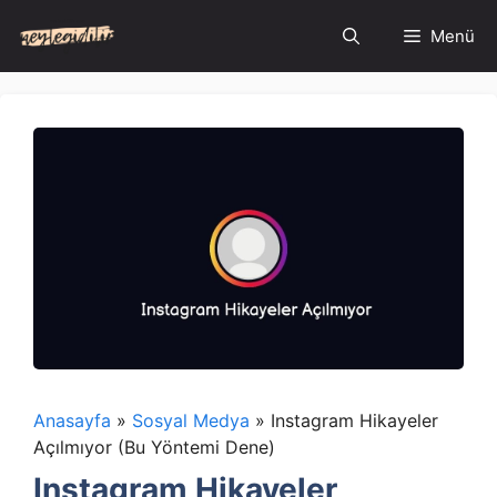
İçeriğe
Menü
atla
Anasayfa
»
Sosyal Medya
»
Instagram Hikayeler
Açılmıyor (Bu Yöntemi Dene)
Instagram Hikayeler