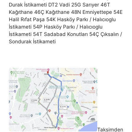
Durak İstikameti DT2 Vadi 25G Sarıyer 46T
Kağıthane 46Ç Kağıthane 48N Emniyettepe 54E
Halil Rıfat Paşa 54K Hasköy Parkı / Halıcıoglu
İstikameti 54P Hasköy Parkı / Halıcıoglu
İstikameti 54T Sadabad Konutları 54Ç Çıksalın /
Sondurak İstikameti
Taksimden