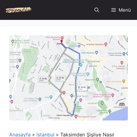
İçeriğe
Menü
atla
Anasayfa
»
İstanbul
»
Taksimden Şişliye Nasıl