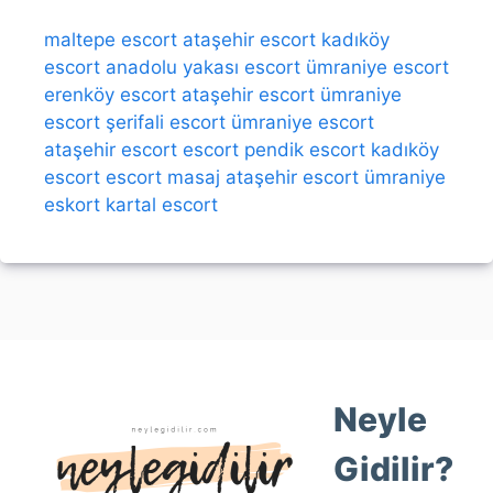
maltepe escort
ataşehir escort
kadıköy
escort
anadolu yakası escort
ümraniye escort
erenköy escort
ataşehir escort
ümraniye
escort
şerifali escort
ümraniye escort
ataşehir escort
escort
pendik escort
kadıköy
escort
escort
masaj
ataşehir escort
ümraniye
eskort
kartal escort
Neyle
Gidilir?