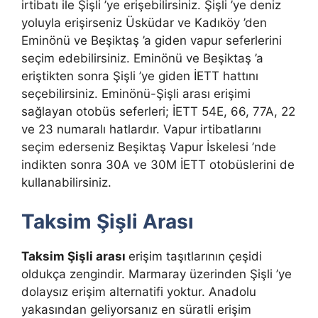
irtibatı ile Şişli ’ye erişebilirsiniz. Şişli ’ye deniz
yoluyla erişirseniz Üsküdar ve Kadıköy ’den
Eminönü ve Beşiktaş ’a giden vapur seferlerini
seçim edebilirsiniz. Eminönü ve Beşiktaş ’a
eriştikten sonra Şişli ’ye giden İETT hattını
seçebilirsiniz. Eminönü-Şişli arası erişimi
sağlayan otobüs seferleri; İETT 54E, 66, 77A, 22
ve 23 numaralı hatlardır. Vapur irtibatlarını
seçim ederseniz Beşiktaş Vapur İskelesi ’nde
indikten sonra 30A ve 30M İETT otobüslerini de
kullanabilirsiniz.
Taksim Şişli Arası
Taksim Şişli arası
erişim taşıtlarının çeşidi
oldukça zengindir. Marmaray üzerinden Şişli ’ye
dolaysız erişim alternatifi yoktur. Anadolu
yakasından geliyorsanız en süratli erişim