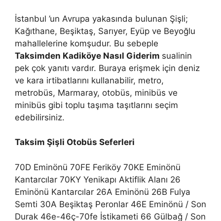
İstanbul ’un Avrupa yakasında bulunan Şişli;
Kağıthane, Beşiktaş, Sarıyer, Eyüp ve Beyoğlu
mahallelerine komşudur. Bu sebeple
Taksimden Kadiköye Nasıl Giderim
sualinin
pek çok yanıtı vardır. Buraya erişmek için deniz
ve kara irtibatlarını kullanabilir, metro,
metrobüs, Marmaray, otobüs, minibüs ve
minibüs gibi toplu taşıma taşıtlarını seçim
edebilirsiniz.
Taksim Şişli Otobüs Seferleri
70D Eminönü 70FE Feriköy 70KE Eminönü
Kantarcılar 70KY Yenikapı Aktiflik Alanı 26
Eminönü Kantarcılar 26A Eminönü 26B Fulya
Semti 30A Beşiktaş Peronlar 46E Eminönü / Son
Durak 46e-46ç-70fe İstikameti 66 Gülbağ / Son