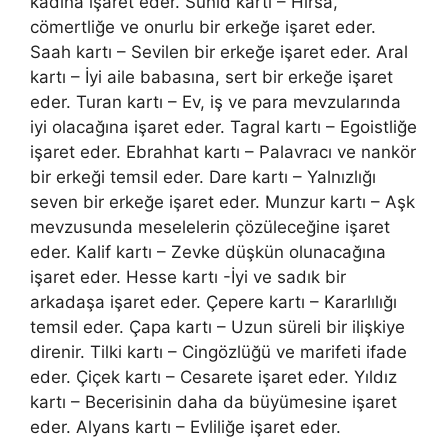
kadına işaret eder. Sunid kartı – Hırsa,
cömertliğe ve onurlu bir erkeğe işaret eder.
Saah kartı – Sevilen bir erkeğe işaret eder. Aral
kartı – İyi aile babasına, sert bir erkeğe işaret
eder. Turan kartı – Ev, iş ve para mevzularında
iyi olacağına işaret eder. Tagral kartı – Egoistliğe
işaret eder. Ebrahhat kartı – Palavracı ve nankör
bir erkeği temsil eder. Dare kartı – Yalnızlığı
seven bir erkeğe işaret eder. Munzur kartı – Aşk
mevzusunda meselelerin çözüleceğine işaret
eder. Kalif kartı – Zevke düşkün olunacağına
işaret eder. Hesse kartı -İyi ve sadık bir
arkadaşa işaret eder. Çepere kartı – Kararlılığı
temsil eder. Çapa kartı – Uzun süreli bir ilişkiye
direnir. Tilki kartı – Cingözlüğü ve marifeti ifade
eder. Çiçek kartı – Cesarete işaret eder. Yıldız
kartı – Becerisinin daha da büyümesine işaret
eder. Alyans kartı – Evliliğe işaret eder.