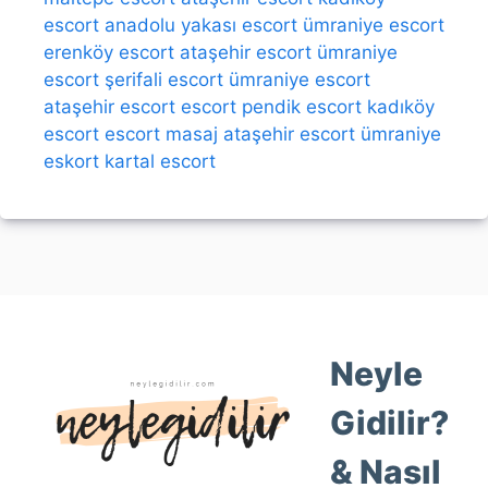
escort
anadolu yakası escort
ümraniye escort
erenköy escort
ataşehir escort
ümraniye
escort
şerifali escort
ümraniye escort
ataşehir escort
escort
pendik escort
kadıköy
escort
escort
masaj
ataşehir escort
ümraniye
eskort
kartal escort
Neyle
Gidilir?
& Nasıl