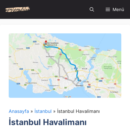
İçeriğe
Menü
atla
Anasayfa
»
İstanbul
»
İstanbul Havalimanı
İstanbul Havalimanı