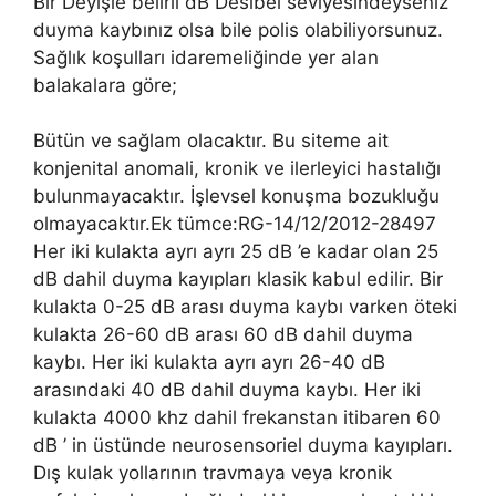
Bir Deyişle belirli dB Desibel seviyesindeyseniz
duyma kaybınız olsa bile polis olabiliyorsunuz.
Sağlık koşulları idaremeliğinde yer alan
balakalara göre;
Bütün ve sağlam olacaktır. Bu siteme ait
konjenital anomali, kronik ve ilerleyici hastalığı
bulunmayacaktır. İşlevsel konuşma bozukluğu
olmayacaktır.Ek tümce:RG-14/12/2012-28497
Her iki kulakta ayrı ayrı 25 dB ’e kadar olan 25
dB dahil duyma kayıpları klasik kabul edilir. Bir
kulakta 0-25 dB arası duyma kaybı varken öteki
kulakta 26-60 dB arası 60 dB dahil duyma
kaybı. Her iki kulakta ayrı ayrı 26-40 dB
arasındaki 40 dB dahil duyma kaybı. Her iki
kulakta 4000 khz dahil frekanstan itibaren 60
dB ’ in üstünde neurosensoriel duyma kayıpları.
Dış kulak yollarının travmaya veya kronik