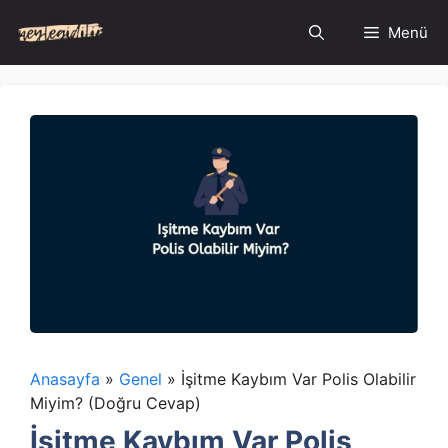
İçeriğe
Menü
atla
Anasayfa
»
Genel
»
İşitme Kaybım Var Polis Olabilir
Miyim? (Doğru Cevap)
İşitme Kaybım Var Polis