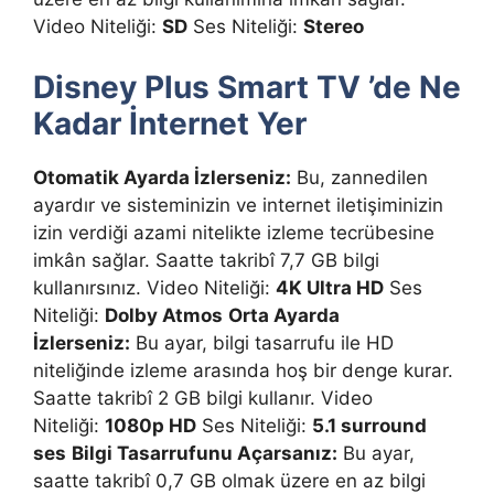
Video Niteliği:
SD
Ses Niteliği:
Stereo
Disney Plus Smart TV ’de Ne
Kadar İnternet Yer
Otomatik Ayarda İzlerseniz:
Bu, zannedilen
ayardır ve sisteminizin ve internet iletişiminizin
izin verdiği azami nitelikte izleme tecrübesine
imkân sağlar. Saatte takribî 7,7 GB bilgi
kullanırsınız. Video Niteliği:
4K Ultra HD
Ses
Niteliği:
Dolby Atmos
Orta Ayarda
İzlerseniz:
Bu ayar, bilgi tasarrufu ile HD
niteliğinde izleme arasında hoş bir denge kurar.
Saatte takribî 2 GB bilgi kullanır. Video
Niteliği:
1080p HD
Ses Niteliği:
5.1 surround
ses
Bilgi Tasarrufunu Açarsanız:
Bu ayar,
saatte takribî 0,7 GB olmak üzere en az bilgi