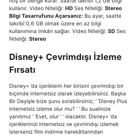
hoş bir denge kurar. Saatte takribî 1,2 GB bilgi
kullanır. Video Niteliği:
HD
Ses Niteliği:
Stereo
Bilgi Tasarrufunu Açarsanız:
Bu ayar, saatte
takribî 0,6 GB olmak üzere en az bilgi
kullanımına imkân sağlar. Video Niteliği:
SD
Ses
Niteliği:
Stereo
Disney+ Çevrimdışı İzleme
Fırsatı
Disney+ ’da içeriklerin her birisini çevrimdışı bir
biçimde internetsiz olarak izleyebilirsiniz. Başka
Bir Deyişle bize şunu sorabilirsiniz; ‘ ’Disney Plus
internetsiz izleme olur mu? ’ ’ Bu sualinize
yanıtımız ‘ ’Evet, olur ’ ’ olacaktır. Disney+ ’da
içeriklerinizi internetsiz ve çevrimdışı izlemek
isterseniz film indirme harekâtlarından