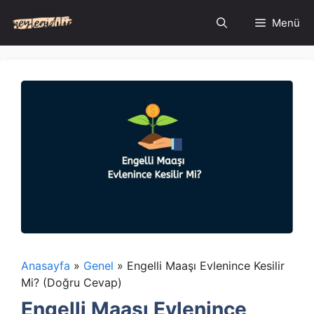
İçeriğe
Menü
atla
Anasayfa
»
Genel
»
Engelli Maaşı Evlenince Kesilir
Mi? (Doğru Cevap)
Engelli Maaşı Evlenince