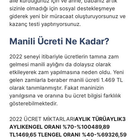
aile kurduğunuz için ve anne, babanız artık
sizinle olmadığı için sosyal destekleşmeye
giderek yeni bir müracaat oluşturuyorsunuz ve
kazanç testi yaptırıyorsunuz.
Manili Ücreti Ne Kadar?
2022 seneyi itibariyle ücretlerin tamına zam
gelmesi manili aylığını da dolaysız olarak
etkileyerek zam yapılmasına neden oldu. Yeni
gelen zamlarla beraber manili ücreti 1.469 TL
olarak tanımlanmıştır. Fakat maninizin
yanılgısına ve oranına bu ücret bilgisi farklılık
gösterebilmektedir.
2022 ÜCRET MİKTARLARI
AYLIK TÜRÜ
AYLIK
3
AYLIK
ENGEL ORANI %70-%100
489,89
TL
1469,65 TL
ENGEL ORANI
%40-%69
326,59