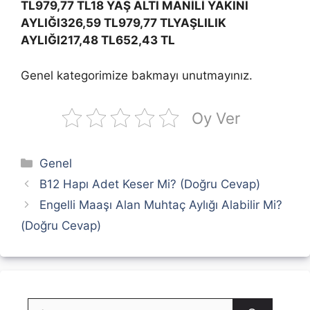
TL
979,77 TL
18 YAŞ ALTI MANİLİ YAKINI
AYLIĞI
326,59 TL
979,77 TL
YAŞLILIK
AYLIĞI
217,48 TL
652,43 TL
Genel kategorimize bakmayı unutmayınız.
Oy Ver
Kategoriler
Genel
B12 Hapı Adet Keser Mi? (Doğru Cevap)
Engelli Maaşı Alan Muhtaç Aylığı Alabilir Mi?
(Doğru Cevap)
için