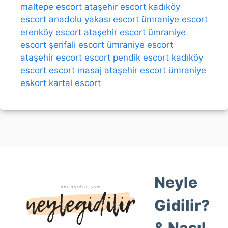
maltepe escort
ataşehir escort
kadıköy
escort
anadolu yakası escort
ümraniye escort
erenköy escort
ataşehir escort
ümraniye
escort
şerifali escort
ümraniye escort
ataşehir escort
escort
pendik escort
kadıköy
escort
escort
masaj
ataşehir escort
ümraniye
eskort
kartal escort
Neyle
Gidilir?
& Nasıl