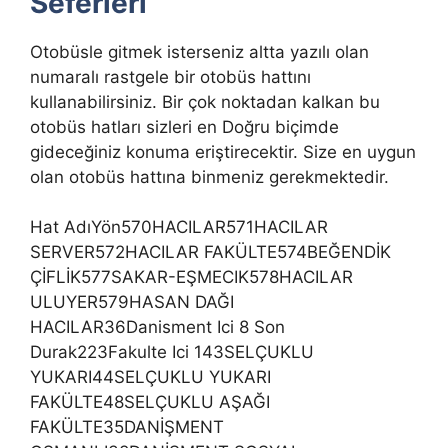
Seferleri
Otobüsle gitmek isterseniz altta yazılı olan
numaralı rastgele bir otobüs hattını
kullanabilirsiniz. Bir çok noktadan kalkan bu
otobüs hatları sizleri en Doğru biçimde
gideceğiniz konuma eriştirecektir. Size en uygun
olan otobüs hattına binmeniz gerekmektedir.
Hat AdıYön570HACILAR571HACILAR
SERVER572HACILAR FAKÜLTE574BEĞENDİK
ÇİFLİK577SAKAR-EŞMECIK578HACILAR
ULUYER579HASAN DAĞI
HACILAR36Danisment Ici 8 Son
Durak223Fakulte Ici 143SELÇUKLU
YUKARI44SELÇUKLU YUKARI
FAKÜLTE48SELÇUKLU AŞAĞI
FAKÜLTE35DANİŞMENT