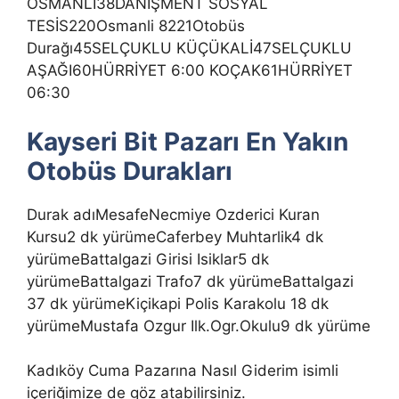
OSMANLI38DANİŞMENT SOSYAL
TESİS220Osmanli 8221Otobüs
Durağı45SELÇUKLU KÜÇÜKALİ47SELÇUKLU
AŞAĞI60HÜRRİYET 6:00 KOÇAK61HÜRRİYET
06:30
Kayseri Bit Pazarı En Yakın
Otobüs Durakları
Durak adıMesafeNecmiye Ozderici Kuran
Kursu2 dk yürümeCaferbey Muhtarlik4 dk
yürümeBattalgazi Girisi Isiklar5 dk
yürümeBattalgazi Trafo7 dk yürümeBattalgazi
37 dk yürümeKiçikapi Polis Karakolu 18 dk
yürümeMustafa Ozgur Ilk.Ogr.Okulu9 dk yürüme
Kadıköy Cuma Pazarına Nasıl Giderim isimli
içeriğimize de göz atabilirsiniz.