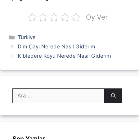
Oy Ver
Kategoriler
Türkiye
Dim Çayı Nerede Nasıl Giderim
Kıbledere Köyü Nerede Nasıl Giderim
için
ara
Son Yazılar