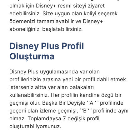
olmak için Disney+ resmi siteyi ziyaret
edebilirsiniz. Size uygun olan koliyi seçerek
ödemenizi tamamlayabilir ve Disney+
aboneliğinizi başlatabilirsiniz.
Disney Plus Profil
Oluşturma
Disney Plus uygulamasında var olan
profillerinizin arasına yeni bir profil dahil etmek
isterseniz altta yer alan balakaları
kullanabilirsiniz. Her profilin kendine özgü bir
geçmişi olur. Başka Bir Deyişle ‘ ’A ’ ’ profilinde
geçerli olan izleme geçmişi, ‘ ’B ’ ’ profilinde aynı
olmaz. Toplamdaysa 7 değişik profil
oluşturabiliyorsunuz.