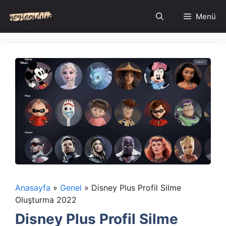
İçeriğe
Menü
atla
Anasayfa
»
Genel
»
Disney Plus Profil Silme
Oluşturma 2022
Disney Plus Profil Silme