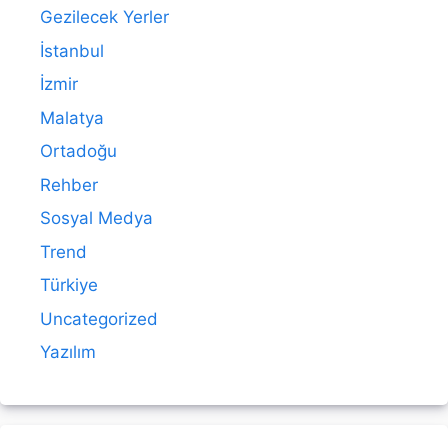
Gezilecek Yerler
İstanbul
İzmir
Malatya
Ortadoğu
Rehber
Sosyal Medya
Trend
Türkiye
Uncategorized
Yazılım