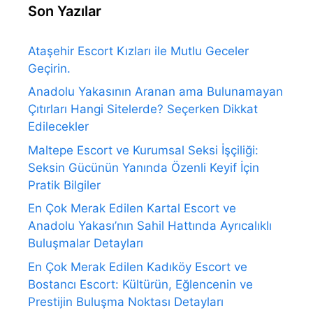
Son Yazılar
Ataşehir Escort Kızları ile Mutlu Geceler
Geçirin.
Anadolu Yakasının Aranan ama Bulunamayan
Çıtırları Hangi Sitelerde? Seçerken Dikkat
Edilecekler
Maltepe Escort ve Kurumsal Seksi İşçiliği:
Seksin Gücünün Yanında Özenli Keyif İçin
Pratik Bilgiler
En Çok Merak Edilen Kartal Escort ve
Anadolu Yakası’nın Sahil Hattında Ayrıcalıklı
Buluşmalar Detayları
En Çok Merak Edilen Kadıköy Escort ve
Bostancı Escort: Kültürün, Eğlencenin ve
Prestijin Buluşma Noktası Detayları