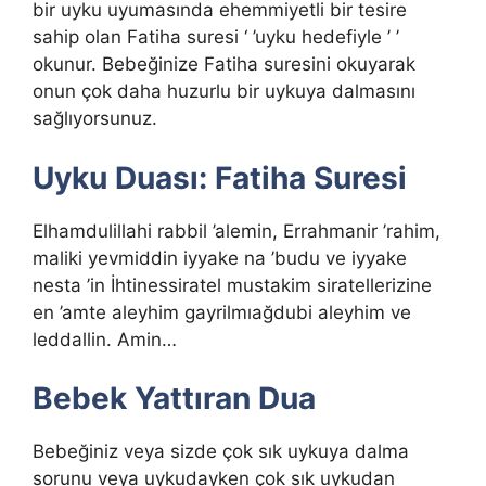
bir uyku uyumasında ehemmiyetli bir tesire
sahip olan Fatiha suresi ‘ ’uyku hedefiyle ’ ’
okunur. Bebeğinize Fatiha suresini okuyarak
onun çok daha huzurlu bir uykuya dalmasını
sağlıyorsunuz.
Uyku Duası: Fatiha Suresi
Elhamdulillahi rabbil ’alemin, Errahmanir ’rahim,
maliki yevmiddin iyyake na ’budu ve iyyake
nesta ’in İhtinessiratel mustakim siratellerizine
en ’amte aleyhim gayrilmıağdubi aleyhim ve
leddallin. Amin…
Bebek Yattıran Dua
Bebeğiniz veya sizde çok sık uykuya dalma
sorunu veya uykudayken çok sık uykudan