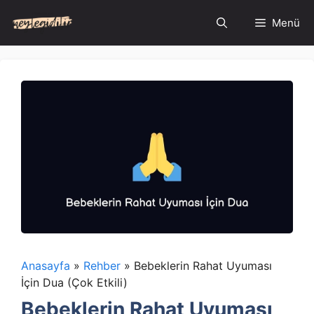
İçeriğe
Menü
atla
Anasayfa
»
Rehber
»
Bebeklerin Rahat Uyuması
İçin Dua (Çok Etkili)
Bebeklerin Rahat Uyuması