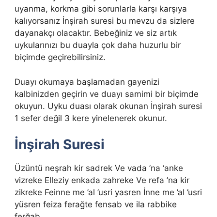
uyanma, korkma gibi sorunlarla karşı karşıya
kalıyorsanız İnşirah suresi bu mevzu da sizlere
dayanakçı olacaktır. Bebeğiniz ve siz artık
uykularınızı bu duayla çok daha huzurlu bir
biçimde geçirebilirsiniz.
Duayı okumaya başlamadan gayenizi
kalbinizden geçirin ve duayı samimi bir biçimde
okuyun. Uyku duası olarak okunan İnşirah suresi
1 sefer değil 3 kere yinelenerek okunur.
İnşirah Suresi
Üzüntü neşrah kir sadrek Ve vada ’na ‘anke
vizreke Elleziy enkada zahreke Ve refa ’na kir
zikreke Feinne me ’al ’usri yasren İnne me ’al ’usri
yüsren feiza ferağte fensab ve ila rabbike
ferğab.