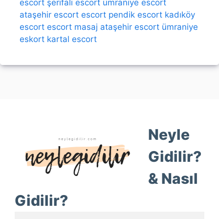
escort
şerifali escort
ümraniye escort
ataşehir escort
escort
pendik escort
kadıköy
escort
escort
masaj
ataşehir escort
ümraniye
eskort
kartal escort
Neyle
Gidilir?
& Nasıl
Gidilir?