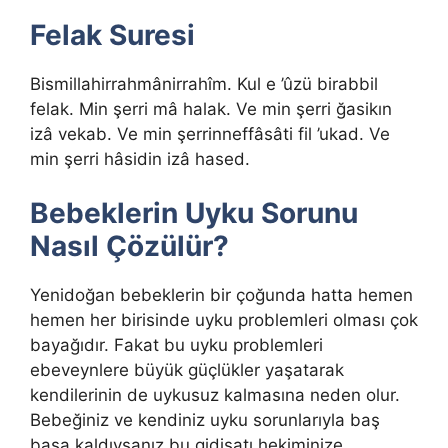
Felak Suresi
Bismillahirrahmânirrahîm. Kul e ’ûzü birabbil
felak. Min şerri mâ halak. Ve min şerri ğasikın
izâ vekab. Ve min şerrinneffâsâti fil ’ukad. Ve
min şerri hâsidin izâ hased.
Bebeklerin Uyku Sorunu
Nasıl Çözülür?
Yenidoğan bebeklerin bir çoğunda hatta hemen
hemen her birisinde uyku problemleri olması çok
bayağıdır. Fakat bu uyku problemleri
ebeveynlere büyük güçlükler yaşatarak
kendilerinin de uykusuz kalmasına neden olur.
Bebeğiniz ve kendiniz uyku sorunlarıyla baş
başa kaldıysanız bu gidişatı hekiminize