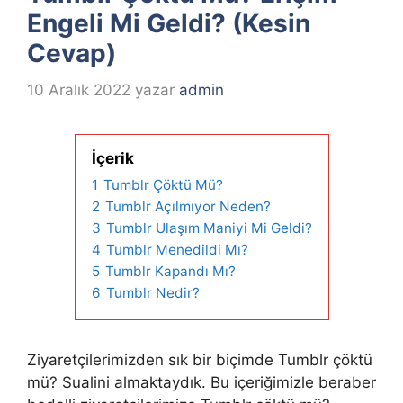
Engeli Mi Geldi? (Kesin
Cevap)
10 Aralık 2022
yazar
admin
İçerik
1
Tumblr Çöktü Mü?
2
Tumblr Açılmıyor Neden?
3
Tumblr Ulaşım Maniyi Mi Geldi?
4
Tumblr Menedildi Mı?
5
Tumblr Kapandı Mı?
6
Tumblr Nedir?
Ziyaretçilerimizden sık bir biçimde Tumblr çöktü
mü? Sualini almaktaydık. Bu içeriğimizle beraber