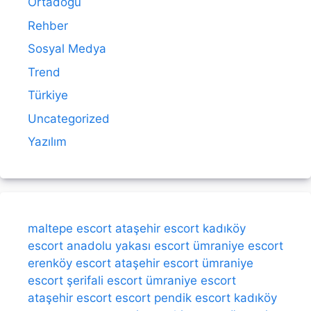
Ortadoğu
Rehber
Sosyal Medya
Trend
Türkiye
Uncategorized
Yazılım
maltepe escort
ataşehir escort
kadıköy
escort
anadolu yakası escort
ümraniye escort
erenköy escort
ataşehir escort
ümraniye
escort
şerifali escort
ümraniye escort
ataşehir escort
escort
pendik escort
kadıköy