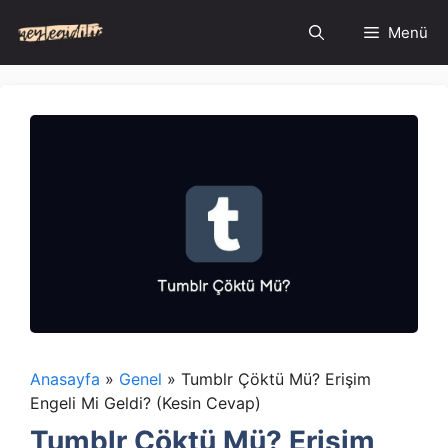
İçeriğe
Menü
atla
Anasayfa
»
Genel
»
Tumblr Çöktü Mü? Erişim
Engeli Mi Geldi? (Kesin Cevap)
Tumblr Çöktü Mü? Erişim