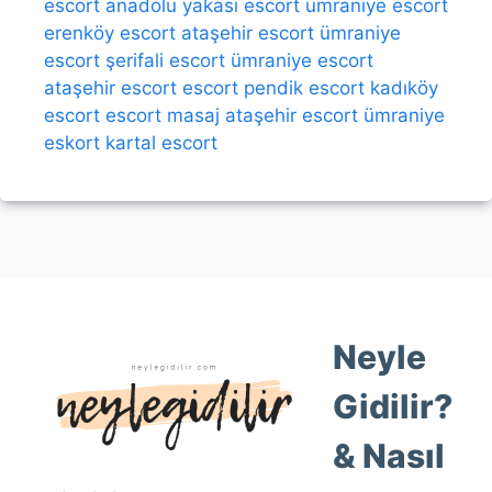
escort
anadolu yakası escort
ümraniye escort
erenköy escort
ataşehir escort
ümraniye
escort
şerifali escort
ümraniye escort
ataşehir escort
escort
pendik escort
kadıköy
escort
escort
masaj
ataşehir escort
ümraniye
eskort
kartal escort
Neyle
Gidilir?
& Nasıl