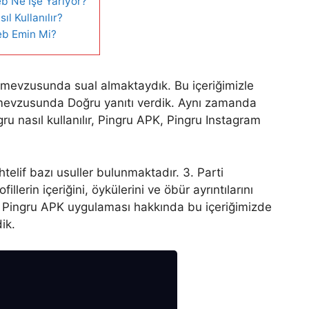
b Ne İşe Yarıyor?
ıl Kullanılır?
eb Emin Mi?
b mevzusunda sual almaktaydık. Bu içeriğimizle
 mevzusunda Doğru yanıtı verdik. Aynı zamanda
gru nasıl kullanılır, Pingru APK, Pingru Instagram
htelif bazı usuller bulunmaktadır. 3. Parti
illerin içeriğini, öykülerini ve öbür ayrıntılarını
n Pingru APK uygulaması hakkında bu içeriğimizde
ik.