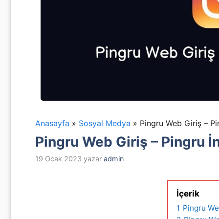
Anasayfa
»
Sosyal Medya
»
Pingru Web Giriş – Pi
Pingru Web Giriş – Pingru İ
19 Ocak 2023
yazar
admin
İçerik
1
Pingru We