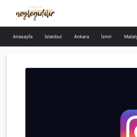
İçeriğe
atla
Anasayfa
İstanbul
Ankara
İzmir
Malat