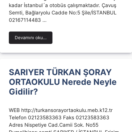
kadar İstanbul´a otobüs çalışmaktadır. Çavuş
Semti, Bağlaryolu Cadde No:5 Şile/İSTANBUL
02167114483 …
Devamını oku…
SARIYER TÜRKAN ŞORAY
ORTAOKULU Nerede Neyle
Gidilir?
WEB http://turkansorayortaokulu.meb.k12.tr
Telefon 02123583363 Faks 02123583363
Adres Nispetiye Cad.Camii Sok. No55