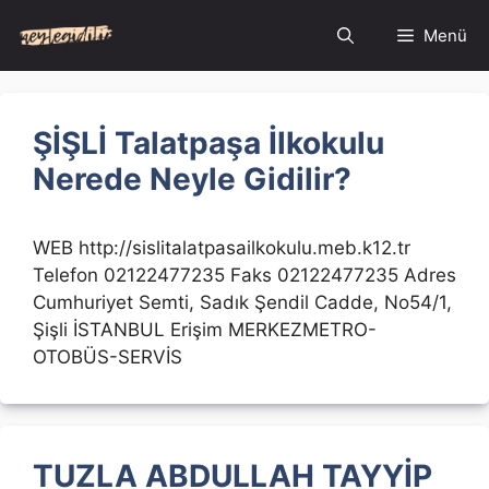
İçeriğe
Menü
atla
ŞİŞLİ Talatpaşa İlkokulu
Nerede Neyle Gidilir?
WEB http://sislitalatpasailkokulu.meb.k12.tr
Telefon 02122477235 Faks 02122477235 Adres
Cumhuriyet Semti, Sadık Şendil Cadde, No54/1,
Şişli İSTANBUL Erişim MERKEZMETRO-
OTOBÜS-SERVİS
TUZLA ABDULLAH TAYYİP