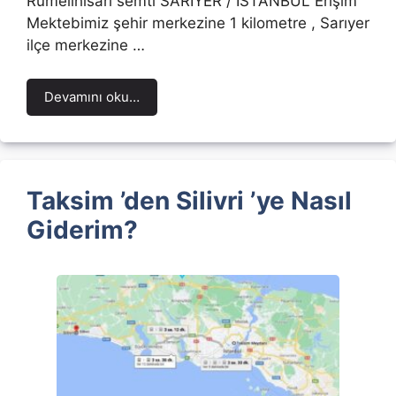
Rumelihisarı semti SARIYER / İSTANBUL Erişim
Mektebimiz şehir merkezine 1 kilometre , Sarıyer
ilçe merkezine …
Devamını oku…
Taksim ’den Silivri ’ye Nasıl
Giderim?