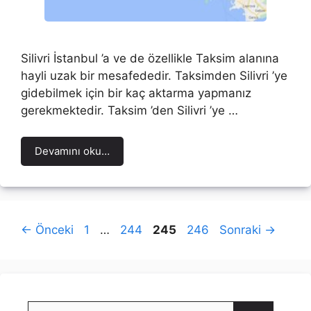
Silivri İstanbul ’a ve de özellikle Taksim alanına
hayli uzak bir mesafededir. Taksimden Silivri ’ye
gidebilmek için bir kaç aktarma yapmanız
gerekmektedir. Taksim ’den Silivri ’ye …
Devamını oku…
Sayfa
Sayfa
Sayfa
Sayfa
←
Önceki
1
…
244
245
246
Sonraki
→
için