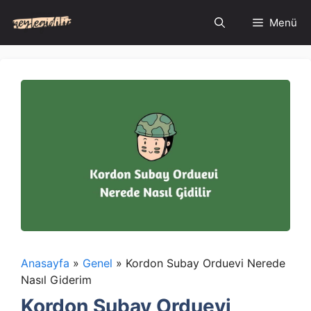
İçeriğe
Menü
atla
Anasayfa
»
Genel
»
Kordon Subay Orduevi Nerede
Nasıl Giderim
Kordon Subay Orduevi