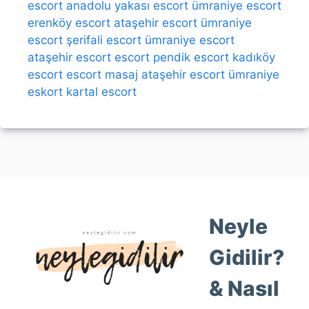
escort
anadolu yakası escort
ümraniye escort
erenköy escort
ataşehir escort
ümraniye
escort
şerifali escort
ümraniye escort
ataşehir escort
escort
pendik escort
kadıköy
escort
escort
masaj
ataşehir escort
ümraniye
eskort
kartal escort
Neyle
Gidilir?
& Nasıl