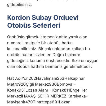
gidebilirsiniz.
Kordon Subay Orduevi
Otobüs Seferleri
Otobüsle gitmek isterseniz altta yazılı olan
numaralı rastgele bir otobüs hattını
kullanabilirsiniz. Bir çok noktadan kalkan bu
otobüs hatları sizleri en Doğru biçimde
gideceğiniz konuma eriştirecektir. Size en uygun
olan otobüs hattına binmeniz gerekmektedir.
Hat AdıYön202Havalimanı253Halkapınar
Metro920Çiğli Merkez930Bornova –
Konak951Lozan Alanı – Konak811Engelliler
MerkeziHAVAŞ-ŞEHİR MERKEZİKarşiyaka-
Mavişehir470Tınaztepe691Lozan