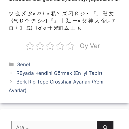
ツ 么 〆 彡× ॐ Ł ٭ 私丶 ズ 刁 Ø ジ・ 「」 卍 文
《气 Ð 个 연 シ刁 『』 丨 廴 一× 父 神 人 帝レ ｱ
ロ 〖〗 요۝ ๔ ๏ 卄 米īlī ム 王 女 ゞ
Oy Ver
Kategoriler
Genel
Rüyada Kendini Görmek (En İyi Tabir)
Berk Rip Tepe Crosshair Ayarları (Yeni
Ayarlar)
için