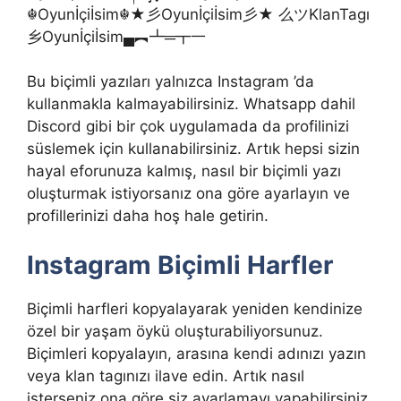
☬Oyunİçiİsim☬★彡Oyunİçiİsim彡★ 么ツKlanTagı
乡Oyunİçiİsim▄︻┻═┳一
Bu biçimli yazıları yalnızca Instagram ’da
kullanmakla kalmayabilirsiniz. Whatsapp dahil
Discord gibi bir çok uygulamada da profilinizi
süslemek için kullanabilirsiniz. Artık hepsi sizin
hayal eforunuza kalmış, nasıl bir biçimli yazı
oluşturmak istiyorsanız ona göre ayarlayın ve
profillerinizi daha hoş hale getirin.
Instagram Biçimli Harfler
Biçimli harfleri kopyalayarak yeniden kendinize
özel bir yaşam öykü oluşturabiliyorsunuz.
Biçimleri kopyalayın, arasına kendi adınızı yazın
veya klan tagınızı ilave edin. Artık nasıl
isterseniz ona göre siz ayarlamayı yapabilirsiniz.