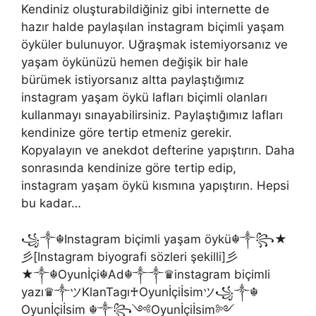
Kendiniz oluşturabildiğiniz gibi internette de
hazır halde paylaşılan instagram biçimli yaşam
öyküler bulunuyor. Uğraşmak istemiyorsanız ve
yaşam öykünüzü hemen değişik bir hale
bürümek istiyorsanız altta paylaştığımız
instagram yaşam öykü lafları biçimli olanları
kullanmayı sınayabilirsiniz. Paylaştığımız lafları
kendinize göre tertip etmeniz gerekir.
Kopyalayın ve anekdot defterine yapıştırın. Daha
sonrasında kendinize göre tertip edip,
instagram yaşam öykü kısmına yapıştırın. Hepsi
bu kadar…
꧁༒☬Instagram biçimli yaşam öykü☬༒꧂★
彡[Instagram biyografi sözleri şekilli]彡
★༒☬Oyunİçi☬Ad☬༒༒♛instagram biçimli
yazı♛༒ツKlanTagı♰Oyunİçiİsimツ꧁༒☬
Oyunİçiİsim ☬༒꧂༺Oyunİçiİsim༻