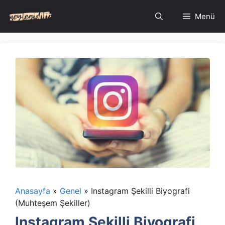
İçeriğe
Menü
atla
Anasayfa
»
Genel
»
Instagram Şekilli Biyografi
(Muhteşem Şekiller)
Instagram Şekilli Biyografi