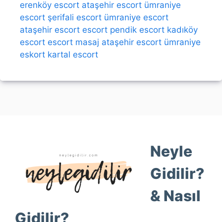
erenköy escort
ataşehir escort
ümraniye
escort
şerifali escort
ümraniye escort
ataşehir escort
escort
pendik escort
kadıköy
escort
escort
masaj
ataşehir escort
ümraniye
eskort
kartal escort
Neyle
Gidilir?
& Nasıl
Gidilir?