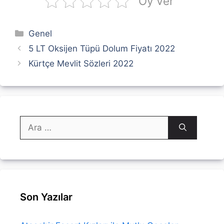
Oy Ver
Kategoriler
Genel
5 LT Oksijen Tüpü Dolum Fiyatı 2022
Kürtçe Mevlit Sözleri 2022
için
ara
Son Yazılar