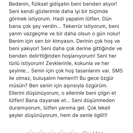
Bedenin, fiziksel gidişatın beni benden alıyor!
Seni kendi gözlerimle daha iyi bir biçimde
görmek istiyorum. Hadi yapalım lütfen. Dün
bana çok şey verdin… Tekerrür istiyorum, beni
yarım vazgeçme ve bir daha olsun o gün nolur!
Benim için sen bir kimyasın. Derinin çok hoş ve
beni yakıyor! Seni daha çok derine gittiğinde ve
benden delirttiğinden hoşlanıyorum! Seni her
türlü istiyorum! Zevklerinle, kokunla ve her
şeyinle… Senin için çok hoş tasarılarım var. SMS
ile olmaz, buluşalım hemen!!! Bu gece özgür
müsün? Ben senin için aşırısıyla özgürüm.
Ellerini düşünüyorum, o ellerinle beni çılgın et
lütfen! Bana dayanak et… Seni düşünmeden
duramıyorum, lütfen yanıma gel. Çok lekeli
şeyler düşünüyorum, hem de senle ilgili!!!