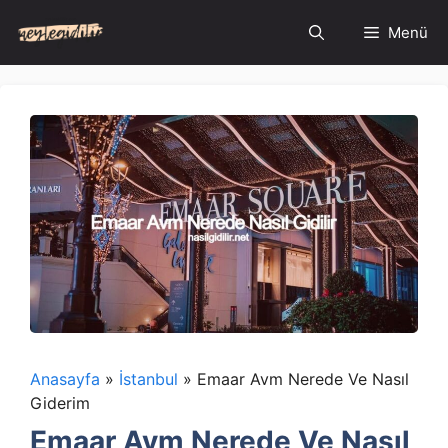
İçeriğe
Menü
atla
Anasayfa
»
İstanbul
»
Emaar Avm Nerede Ve Nasıl
Giderim
Emaar Avm Nerede Ve Nasıl