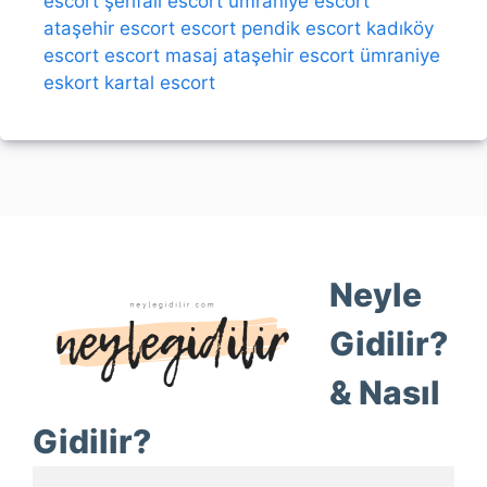
escort
şerifali escort
ümraniye escort
ataşehir escort
escort
pendik escort
kadıköy
escort
escort
masaj
ataşehir escort
ümraniye
eskort
kartal escort
Neyle
Gidilir?
& Nasıl
Gidilir?