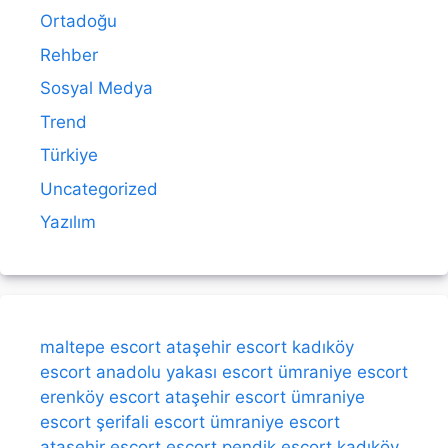
Ortadoğu
Rehber
Sosyal Medya
Trend
Türkiye
Uncategorized
Yazılım
maltepe escort
ataşehir escort
kadıköy
escort
anadolu yakası escort
ümraniye escort
erenköy escort
ataşehir escort
ümraniye
escort
şerifali escort
ümraniye escort
ataşehir escort
escort
pendik escort
kadıköy