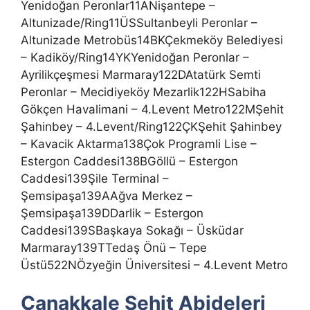
Yenidoğan Peronlar11ANişantepe –
Altunizade/Ring11ÜSSultanbeyli Peronlar –
Altunizade Metrobüs14BKÇekmeköy Belediyesi
– Kadiköy/Ring14YKYenidoğan Peronlar –
Ayrilikçeşmesi Marmaray122DAtatürk Semti
Peronlar – Mecidiyeköy Mezarlik122HSabiha
Gökçen Havalimani – 4.Levent Metro122MŞehit
Şahinbey – 4.Levent/Ring122ÇKŞehit Şahinbey
– Kavacik Aktarma138Çok Programli Lise –
Estergon Caddesi138BGöllü – Estergon
Caddesi139Şile Terminal –
Şemsipaşa139AAğva Merkez –
Şemsipaşa139DDarlik – Estergon
Caddesi139SBaşkaya Sokağı – Üsküdar
Marmaray139TTedaş Önü – Tepe
Üstü522NÖzyeğin Üniversitesi – 4.Levent Metro
Çanakkale Şehit Abideleri