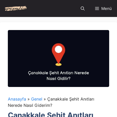
İçeriğe
Menü
atla
Anasayfa
»
Genel
»
Çanakkale Şehit Anıtları
Nerede Nasıl Giderim?
Çanakkale Şehit Anıtları