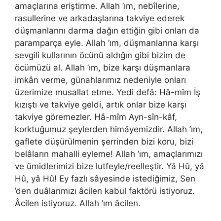
amaçlarına eriştirme. Allah ’ım, nebîlerine,
rasullerine ve arkadaşlarına takviye ederek
düşmanlarını darma dağın ettiğin gibi onları da
paramparça eyle. Allah ’ım, düşmanlarına karşı
sevgili kullarının öcünü aldığın gibi bizim de
öcümüzü al. Allah ’ım, bize karşı düşmanlara
imkân verme, günahlarımız nedeniyle onları
üzerimize musallat etme. Yedi defâ: Hâ-mîm İş
kızıştı ve takviye geldi, artık onlar bize karşı
takviye göremezler. Hâ-mîm Ayn-sîn-kâf,
korktuğumuz şeylerden himâyemizdir. Allah ’ım,
gaflete düşürülmenin şerrinden bizi koru, bizi
belâların mahalli eyleme! Allah ’ım, amaçlarımızı
ve ümidlerimizi bize lutfeyle/reelleştir. Yâ Hû, yâ
Hû, yâ Hû! Ey fazlı sâyesinde istediğimiz, Sen
’den duâlarımızı âcilen kabul faktörü istiyoruz.
Âcilen istiyoruz. Allah ’ım âcilen.