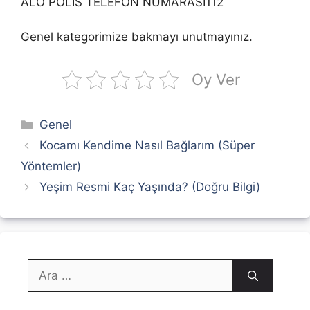
ALO POLİS TELEFON NUMARASI112
Genel kategorimize bakmayı unutmayınız.
Oy Ver
Kategoriler
Genel
Kocamı Kendime Nasıl Bağlarım (Süper
Yöntemler)
Yeşim Resmi Kaç Yaşında? (Doğru Bilgi)
için
ara