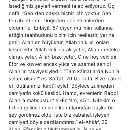
istediğimiz şeyleri vermeni taleb ediyoruz. Üç
defâ: “Sen ’den başka hiçbir ilâh yoktur. Sen ’i
tenzih ederim. Doğruten ben zâlimlerden
oldum.” el-Enbiyâ, 87 diyen mü ’min kullarına
ettiğin taahhüdünü bizim için reelleştir, yerine
getir. Allah en büyüktür, Allah ’ın kılıcı onları
kesecektir. Allah velî olarak yeter, Allah destekçi
olarak yeter, Allah bize yeter, O ne hoş vekildir.
Efor ve kuvvet ancak yüce ve azamet sahibi
Allah ’ın takviyesiyledir. “Tam kâinatlarda Nûh ’a
selam olsun!” es-Sâffât, 79 Üç defâ: Bize icâbet
et, duâlarımızı kabûl eyle! “Böylece zulmeden
cemiyetin kökü kesildi. Hamd, evrenlerin Rabbi
Allah ’a mahsustur.” el-En ’âm, 45 “…Nitekim o
fırtına gelince onların konutlarından başka bir
şey görülmez oldu. İşte biz kabahat işleyen
cemiyeti böyle cezâlandırırız.” el-Ahkâf, 25
Allah, Efendimiz Muhammed ’e, âline ve