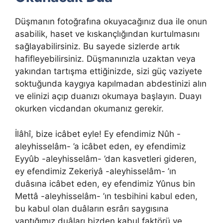
Düşmanın fotoğrafına okuyacağınız dua ile onun
asabilik, haset ve kıskançlığından kurtulmasını
sağlayabilirsiniz. Bu sayede sizlerde artık
hafifleyebilirsiniz. Düşmanınızla uzaktan veya
yakından tartışma ettiğinizde, sizi güç vaziyete
soktuğunda kaygıya kapılmadan abdestinizi alın
ve elinizi açıp duanızı okumaya başlayın. Duayı
okurken vicdandan okumanız gerekir.
İlâhî, bize icâbet eyle! Ey efendimiz Nûh -
aleyhisselâm- ’a icâbet eden, ey efendimiz
Eyyûb -aleyhisselâm- ’dan kasvetleri gideren,
ey efendimiz Zekeriyâ -aleyhisselâm- ’ın
duâsına icâbet eden, ey efendimiz Yûnus bin
Mettâ -aleyhisselâm- ’ın tesbihini kabul eden,
bu kabul olan duâların esrârı saygısına
yaptığımız duâları bizden kabul faktörü ve