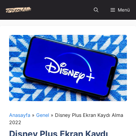
İçeriğe
Menü
atla
Anasayfa
»
Genel
»
Disney Plus Ekran Kaydı Alma
2022
Disney Plus Ekran Kaydı