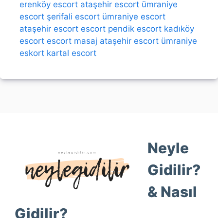
erenköy escort
ataşehir escort
ümraniye
escort
şerifali escort
ümraniye escort
ataşehir escort
escort
pendik escort
kadıköy
escort
escort
masaj
ataşehir escort
ümraniye
eskort
kartal escort
Neyle
Gidilir?
& Nasıl
Gidilir?